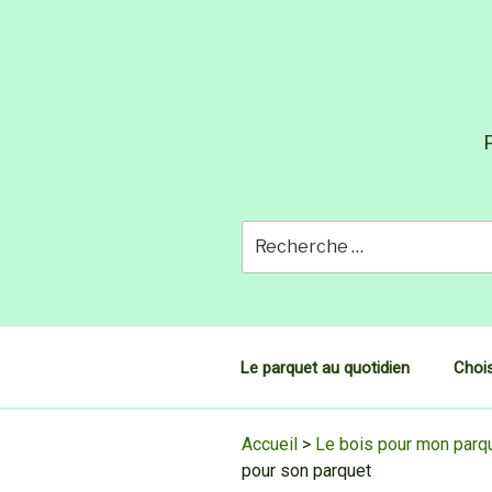
Skip
to
content
P
Le parquet au quotidien
Chois
Accueil
>
Le bois pour mon parq
pour son parquet