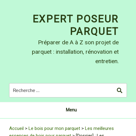
Skip
to
EXPERT POSEUR
content
PARQUET
Préparer de A à Z son projet de
parquet : installation, rénovation et
entretien.
Menu
Accueil
>
Le bois pour mon parquet
>
Les meilleures
essences de bois pour parquet
>
[Dossier] : Les