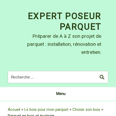
Skip
to
EXPERT POSEUR
content
PARQUET
Préparer de A à Z son projet de
parquet : installation, rénovation et
entretien.
Menu
Accueil
>
Le bois pour mon parquet
>
Choisir son bois
>
Parquet en bois et écologie