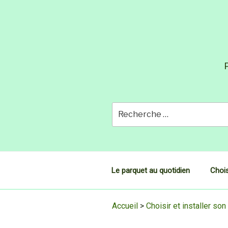
Skip
to
content
P
Le parquet au quotidien
Chois
Accueil
>
Choisir et installer son